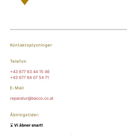
Kontaktoplysninger
Telefon
+43 677 63 44 15 46
+43 677 64 07 54 71
E-Mail
rep
aratur@bacco
.co
.at
Åbningstider:
⌛
Vi åbner snart!