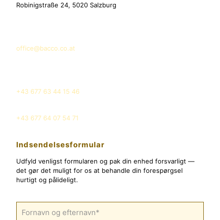
Robinigstraße 24, 5020 Salzburg
E-Mail
off
ice@bacco
.co
.at
Telefon
+43 677 63 44 15 46
+43 677 64 07 54 71
Indsendelsesformular
Udfyld venligst formularen og pak din enhed forsvarligt —
det gør det muligt for os at behandle din forespørgsel
hurtigt og pålideligt.