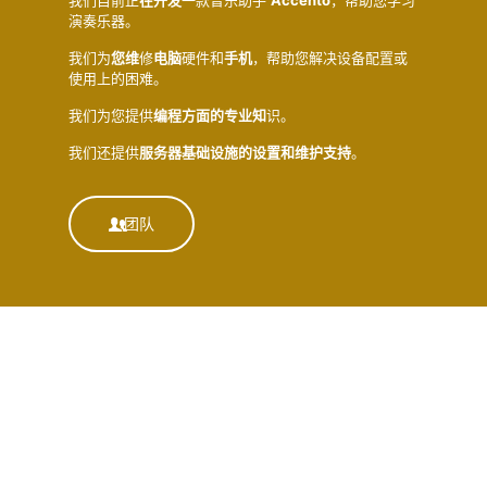
我们目前正
在
开
发
一款音乐助手
Accento
，帮助您学习
演奏乐器。
我们为
您维
修
电脑
硬件和
手机
，帮助您解决设备配置或
使用上的困难。
我们为您提供
编
程方面的
专业
知
识。
我们还提供
服
务
器基
础设
施的
设
置和
维护
支持
。
团队