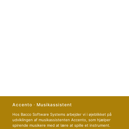
Accento · Musikassistent
Hos Bacco Software Systems arbejder vi i øjeblikket på
udviklingen af musikassistenten Accento, som hjælper
spirende musikere med at lære at spille et instrument.