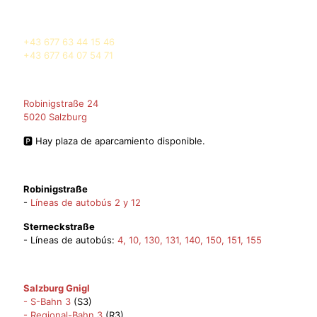
Número telefónico
+43 677 63 44 15 46
+43 677 64 07 54 71
Nuestra dirección
Robinigstraße 24
5020 Salzburg
🅿️ Hay plaza de aparcamiento disponible.
🚎 Paradas de autobús
Robinigstraße
-
Líneas de autobús 2 y 12
Sterneckstraße
- Líneas de autobús:
4, 10,
130, 131, 140, 150, 151, 155
🚆 parada de tren
Salzburg Gnigl
- S-Bahn 3
(S3)
- Regional-Bahn 3
(R3)